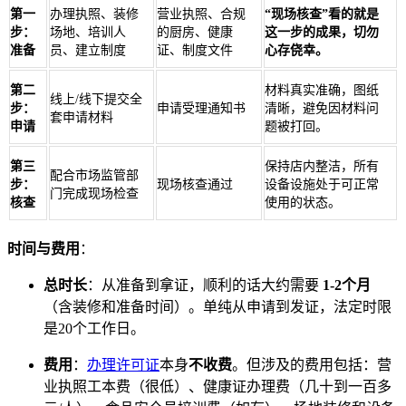
第一
办理执照、装修
营业执照、合规
“现场核查”看的就是
步：
场地、培训人
的厨房、健康
这一步的成果，切勿
准备
员、建立制度
证、制度文件
心存侥幸。
第二
材料真实准确，图纸
线上/线下提交全
步：
申请受理通知书
清晰，避免因材料问
套申请材料
申请
题被打回。
第三
保持店内整洁，所有
配合市场监管部
步：
现场核查通过
设备设施处于可正常
门完成现场检查
核查
使用的状态。
时间与费用
：
总时长
：从准备到拿证，顺利的话大约需要
1-2个月
（含装修和准备时间）。单纯从申请到发证，法定时限
是20个工作日。
费用
：
办理许可证
本身
不收费
。但涉及的费用包括：营
业执照工本费（很低）、健康证办理费（几十到一百多