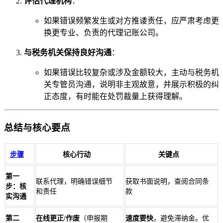
评估代理机构
：
如果错误频繁发生或对方推诿责任，应严肃考虑更
换更专业、负责的代理记账公司。
与税务机关保持良好沟通
：
如果错误比较复杂或涉及金额较大，主动与税务机
关专管员沟通，说明非主观故意，并展示积极的纠
正态度，有时能在处罚裁量上获得理解。
总结与核心要点
步骤
核心行动
关键点
第一
联系代理，明确错误细节
获取书面说明，查阅合同条
步：核
和责任
款
实沟通
第二
在线更正/作废
（申报期
速度要快
，避免滞纳金。优