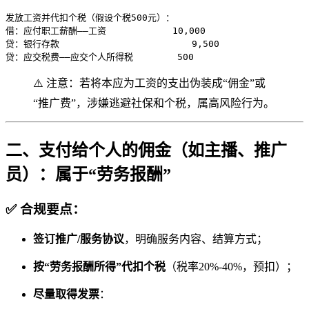
发放工资并代扣个税（假设个税500元）：

借：应付职工薪酬——工资            10,000  

贷：银行存款                        9,500  

贷：应交税费——应交个人所得税        500
⚠️ 注意：若将本应为工资的支出伪装成“佣金”或
“推广费”，涉嫌逃避社保和个税，属高风险行为。
二、支付给个人的佣金（如主播、推广
员）：属于“劳务报酬”
✅ 合规要点：
签订推广/服务协议
，明确服务内容、结算方式；
按“劳务报酬所得”代扣个税
（税率20%-40%，预扣）；
尽量取得发票
：