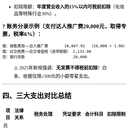
扣除限额：
年度营业收入的15%以内可税前扣除
（化妆
品等特殊行业30%）。
? 账务分录示例（支付达人推广费20,000元，取得专
票，税率6%）：
借：销售费用——达人推广费       18,867.92  （20,000 ÷ 1.06）  
借：应交税费——应交增值税（进项税额） 1,132.08  

贷：银行存款                     20,000
⚠️ 2025年新规强调：
无发票不得税前扣除
！白
条、收据仅限≤500元的小额零星支出。
四、三大支出对比总结
项
法律
税务处理
凭证要求
会计科目
扣除限制
目
关系
员