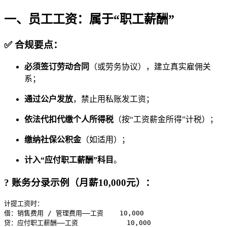
一、员工工资：属于“职工薪酬”
✅ 合规要点：
必须签订劳动合同
（或劳务协议），建立真实雇佣关
系；
通过公户发放
，禁止用私账发工资；
依法代扣代缴个人所得税
（按“工资薪金所得”计税）；
缴纳社保公积金
（如适用）；
计入“应付职工薪酬”科目
。
? 账务分录示例（月薪10,000元）：
计提工资时：

借：销售费用 / 管理费用——工资    10,000  

贷：应付职工薪酬——工资            10,000
