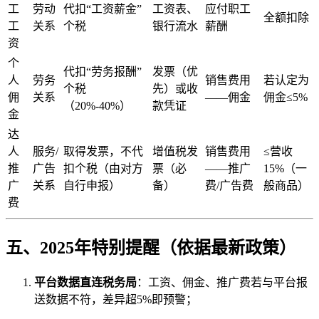
工
劳动
代扣“工资薪金”
工资表、
应付职工
全额扣除
工
关系
个税
银行流水
薪酬
资
个
代扣“劳务报酬”
发票（优
人
劳务
销售费用
若认定为
个税
先）或收
佣
关系
——佣金
佣金≤5%
（20%-40%）
款凭证
金
达
人
服务/
取得发票，不代
增值税发
销售费用
≤营收
推
广告
扣个税（由对方
票（必
——推广
15%（一
广
关系
自行申报）
备）
费/广告费
般商品）
费
五、2025年特别提醒（依据最新政策）
平台数据直连税务局
：工资、佣金、推广费若与平台报
送数据不符，差异超5%即预警；